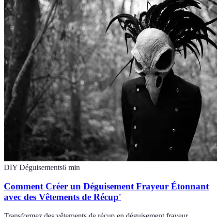
DIY Déguisements
6
min
Comment Créer un Déguisement Frayeur Étonnant
avec des Vêtements de Récup'
Transformez des vêtements de récup en déguisement frayeur