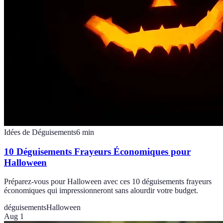
Idées de Déguisements
6
min
10 Déguisements Frayeurs Économiques pour
Halloween
Préparez-vous pour Halloween avec ces 10 déguisements frayeurs
économiques qui impressionneront sans alourdir votre budget.
déguisements
Halloween
Aug 1