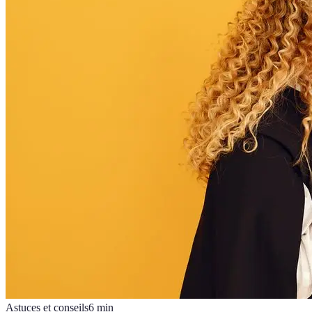
Astuces et conseils
6
min