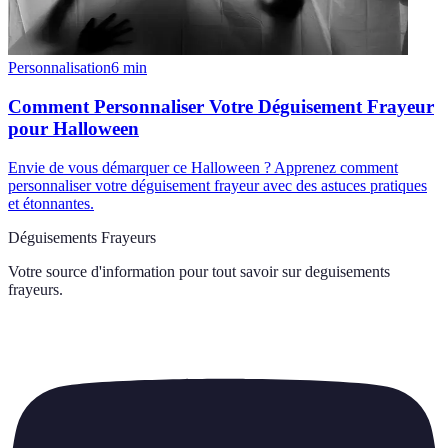
Personnalisation
6
min
Comment Personnaliser Votre Déguisement Frayeur
pour Halloween
Envie de vous démarquer ce Halloween ? Apprenez comment
personnaliser votre déguisement frayeur avec des astuces pratiques
et étonnantes.
Déguisements Frayeurs
Votre source d'information pour tout savoir sur
deguisements
frayeurs
.