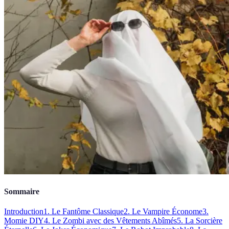
Sommaire
Introduction
1. Le Fantôme Classique
2. Le Vampire Économe
3.
Momie DIY
4. Le Zombi avec des Vêtements Abîmés
5. La Sorcière