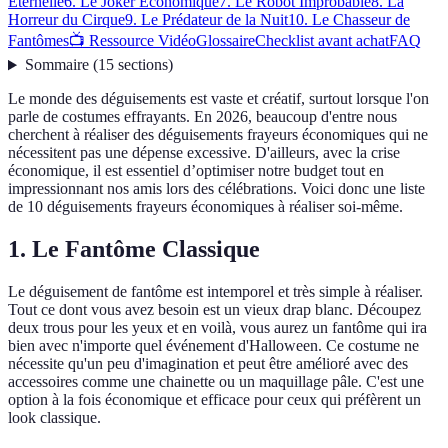
Éternelle
6. Le Joker Économique
7. Le Robot Improbable
8. La
Horreur du Cirque
9. Le Prédateur de la Nuit
10. Le Chasseur de
Fantômes
📺 Ressource Vidéo
Glossaire
Checklist avant achat
FAQ
Sommaire
(
15
sections
)
Le monde des déguisements est vaste et créatif, surtout lorsque l'on
parle de costumes effrayants. En 2026, beaucoup d'entre nous
cherchent à réaliser des déguisements frayeurs économiques qui ne
nécessitent pas une dépense excessive. D'ailleurs, avec la crise
économique, il est essentiel d’optimiser notre budget tout en
impressionnant nos amis lors des célébrations. Voici donc une liste
de 10 déguisements frayeurs économiques à réaliser soi-même.
1. Le Fantôme Classique
Le déguisement de fantôme est intemporel et très simple à réaliser.
Tout ce dont vous avez besoin est un vieux drap blanc. Découpez
deux trous pour les yeux et en voilà, vous aurez un fantôme qui ira
bien avec n'importe quel événement d'Halloween. Ce costume ne
nécessite qu'un peu d'imagination et peut être amélioré avec des
accessoires comme une chainette ou un maquillage pâle. C'est une
option à la fois économique et efficace pour ceux qui préfèrent un
look classique.