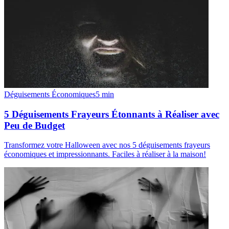
Déguisements Économiques
5
min
5 Déguisements Frayeurs Étonnants à Réaliser avec
Peu de Budget
Transformez votre Halloween avec nos 5 déguisements frayeurs
économiques et impressionnants. Faciles à réaliser à la maison!