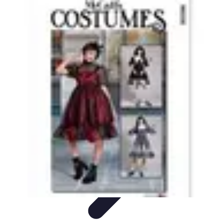
Déguisements Frayeurs
Idées de Déguisements
DIY et Astuces
DIY et
astuces
Inspiration
Idées de déguisements
Déguisements Frayeurs