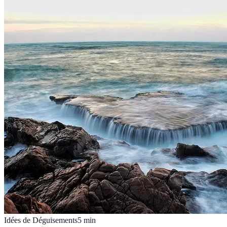
Idées de Déguisements
5
min