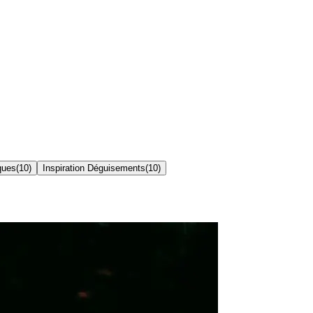
ques
(
10
)
Inspiration Déguisements
(
10
)