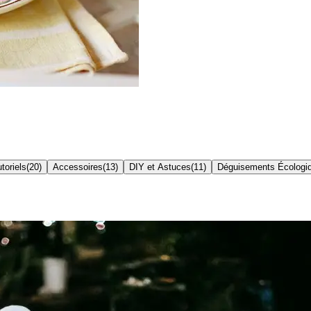
toriels
(
20
)
Accessoires
(
13
)
DIY et Astuces
(
11
)
Déguisements Écologi