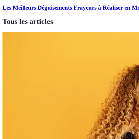
Les Meilleurs Déguisements Frayeurs à Réaliser en M
Tous les articles