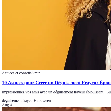
Astuces et conseils
6
min
10 Astuces pour Créer un Déguisement Frayeur Épou
Impressionnez vos amis avec un déguisement frayeur éblouissant ! Su
déguisement frayeur
Halloween
Aug 4