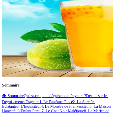
Sommaire
🎭 Sommaire
Qu'est-ce qu'un déguisement frayeurs ?
Détails sur les
Déguisements Frayeurs
1. Le Fantôme Glacé
2. La Sorcière
Éclatante
3. L'Inquisiteur
4. Le Monstre de Frankenstein
5. La Maison
Hantée
6. L'Enfant Perdu
7. Le Chat Noir Maléfique
8. La Mariée de