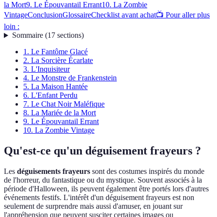
la Mort
9. Le Épouvantail Errant
10. La Zombie
Vintage
Conclusion
Glossaire
Checklist avant achat
📺 Pour aller plus
loin :
Sommaire
(
17
sections
)
1. Le Fantôme Glacé
2. La Sorcière Écarlate
3. L'Inquisiteur
4. Le Monstre de Frankenstein
5. La Maison Hantée
6. L'Enfant Perdu
7. Le Chat Noir Maléfique
8. La Mariée de la Mort
9. Le Épouvantail Errant
10. La Zombie Vintage
Qu'est-ce qu'un déguisement frayeurs ?
Les
déguisements frayeurs
sont des costumes inspirés du monde
de l'horreur, du fantastique ou du mystique. Souvent associés à la
période d'Halloween, ils peuvent également être portés lors d'autres
événements festifs. L'intérêt d'un déguisement frayeurs est non
seulement de surprendre mais aussi d'amuser, en jouant sur
l'appréhension que peuvent susciter certaines images ou