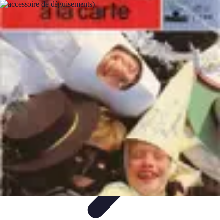
Déguisements Frayeurs
Idées de Déguisements
DIY et Astuces
DIY et
astuces
Inspiration
Idées de déguisements
Déguisements Frayeurs