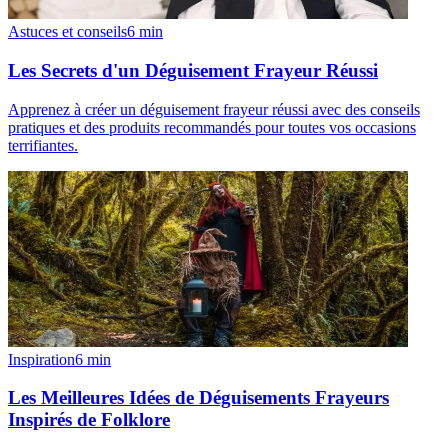
Astuces et conseils
6
min
Les Secrets d'un Déguisement Frayeur Réussi
Apprenez à créer un déguisement frayeur réussi avec des conseils
pratiques et des produits recommandés pour toutes vos occasions
terrifiantes.
Inspiration
6
min
Les Meilleures Idées de Déguisements Frayeurs
Inspirés de Folklore