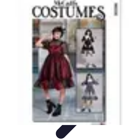
Déguisements Frayeurs
Idées de Déguisements
DIY et Astuces
DIY et
astuces
Inspiration
Idées de déguisements
Déguisements Frayeurs