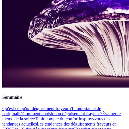
Sommaire
Qu'est-ce qu'un déguisement frayeur ?
L'importance de
l'originalité
Comment choisir son déguisement frayeur ?
Évaluer le
thème de la soirée
Tenir compte du confort
Inspirez-vous des
tendances actuelles
Les tendances des déguisements frayeurs en