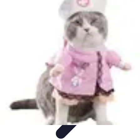
Déguisements Frayeurs
Idées de Déguisements
DIY et Astuces
DIY et
astuces
Inspiration
Idées de déguisements
Déguisements Frayeurs