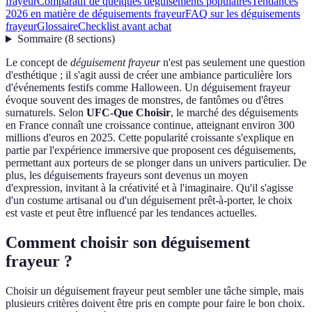
frayeur
Comparatif de quelques déguisements populaires
Tendances
2026 en matière de déguisements frayeur
FAQ sur les déguisements
frayeur
Glossaire
Checklist avant achat
Sommaire
(
8
sections
)
Le concept de
déguisement frayeur
n'est pas seulement une question
d'esthétique ; il s'agit aussi de créer une ambiance particulière lors
d'événements festifs comme Halloween. Un déguisement frayeur
évoque souvent des images de monstres, de fantômes ou d'êtres
surnaturels. Selon
UFC-Que Choisir
, le marché des déguisements
en France connaît une croissance continue, atteignant environ 300
millions d'euros en 2025. Cette popularité croissante s'explique en
partie par l'expérience immersive que proposent ces déguisements,
permettant aux porteurs de se plonger dans un univers particulier. De
plus, les déguisements frayeurs sont devenus un moyen
d'expression, invitant à la créativité et à l'imaginaire. Qu'il s'agisse
d'un costume artisanal ou d'un déguisement prêt-à-porter, le choix
est vaste et peut être influencé par les tendances actuelles.
Comment choisir son déguisement
frayeur ?
Choisir un déguisement frayeur peut sembler une tâche simple, mais
plusieurs critères doivent être pris en compte pour faire le bon choix.