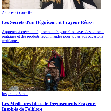
Astuces et conseils
6
min
Les Secrets d'un Déguisement Frayeur Réussi
Apprenez à créer un déguisement frayeur réussi avec des conseils
pratiques et des produits recommandés pour toutes vos occasions
terrifiantes.
Inspiration
6
min
Les Meilleures Idées de Déguisements Frayeurs
Inspirés de Folklore