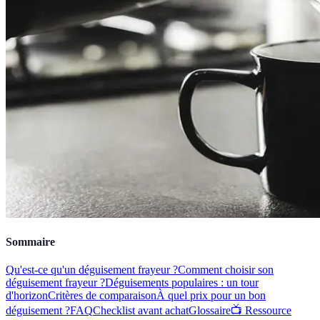
Sommaire
Qu'est-ce qu'un déguisement frayeur ?
Comment choisir son
déguisement frayeur ?
Déguisements populaires : un tour
d'horizon
Critères de comparaison
À quel prix pour un bon
déguisement ?
FAQ
Checklist avant achat
Glossaire
📺 Ressource