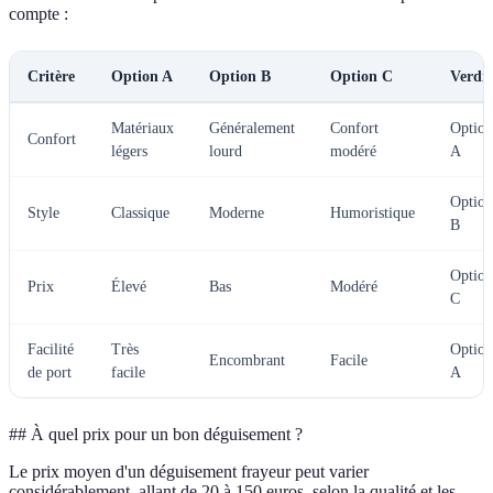
compte :
Critère
Option A
Option B
Option C
Verdic
Matériaux
Généralement
Confort
Option
Confort
légers
lourd
modéré
A
Option
Style
Classique
Moderne
Humoristique
B
Option
Prix
Élevé
Bas
Modéré
C
Facilité
Très
Option
Encombrant
Facile
de port
facile
A
## À quel prix pour un bon déguisement ?
Le prix moyen d'un déguisement frayeur peut varier
considérablement, allant de 20 à 150 euros, selon la qualité et les