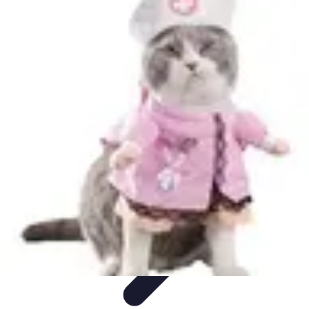
Déguisements Frayeurs
Idées de Déguisements
DIY et Astuces
DIY et
astuces
Inspiration
Idées de déguisements
Déguisements Frayeurs