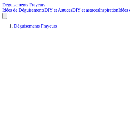
Déguisements Frayeurs
Idées de Déguisements
DIY et Astuces
DIY et astuces
Inspiration
Idées
Déguisements Frayeurs