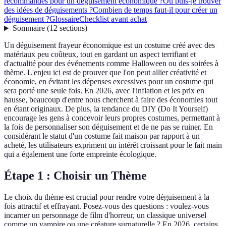
recommandés pour un déguisement économique ?
Où puis-je trouver
des idées de déguisements ?
Combien de temps faut-il pour créer un
déguisement ?
Glossaire
Checklist avant achat
Sommaire
(
12
sections
)
Un déguisement frayeur économique est un costume créé avec des
matériaux peu coûteux, tout en gardant un aspect terrifiant et
d'actualité pour des événements comme Halloween ou des soirées à
thème. L'enjeu ici est de prouver que l'on peut allier créativité et
économie, en évitant les dépenses excessives pour un costume qui
sera porté une seule fois. En 2026, avec l'inflation et les prix en
hausse, beaucoup d'entre nous cherchent à faire des économies tout
en étant originaux. De plus, la tendance du DIY (Do It Yourself)
encourage les gens à concevoir leurs propres costumes, permettant à
la fois de personnaliser son déguisement et de ne pas se ruiner. En
considérant le statut d'un costume fait maison par rapport à un
acheté, les utilisateurs expriment un intérêt croissant pour le fait main
qui a également une forte empreinte écologique.
Étape 1 : Choisir un Thème
Le choix du thème est crucial pour rendre votre déguisement à la
fois attractif et effrayant. Posez-vous des questions : voulez-vous
incarner un personnage de film d'horreur, un classique universel
comme un vampire ou une créature surnaturelle ? En 2026, certains