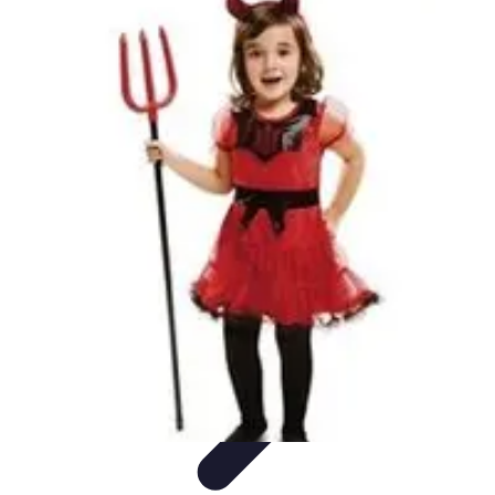
Déguisements Frayeurs
Idées de Déguisements
DIY et Astuces
DIY et
astuces
Inspiration
Idées de déguisements
Déguisements Frayeurs