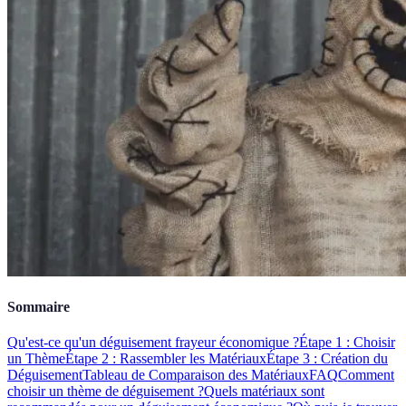
Sommaire
Qu'est-ce qu'un déguisement frayeur économique ?
Étape 1 : Choisir
un Thème
Étape 2 : Rassembler les Matériaux
Étape 3 : Création du
Déguisement
Tableau de Comparaison des Matériaux
FAQ
Comment
choisir un thème de déguisement ?
Quels matériaux sont