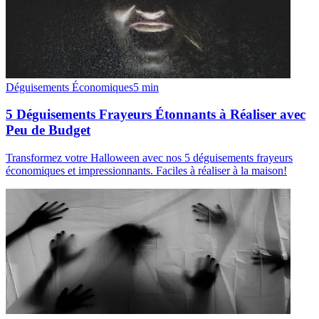
Déguisements Économiques
5
min
5 Déguisements Frayeurs Étonnants à Réaliser avec
Peu de Budget
Transformez votre Halloween avec nos 5 déguisements frayeurs
économiques et impressionnants. Faciles à réaliser à la maison!