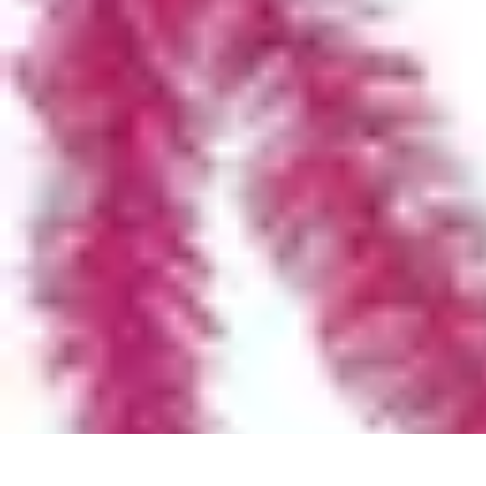
Déguisements Frayeurs
Idées de Déguisements
DIY et Astuces
DIY et astuces
Inspiration
Idées
Déguisements Frayeurs