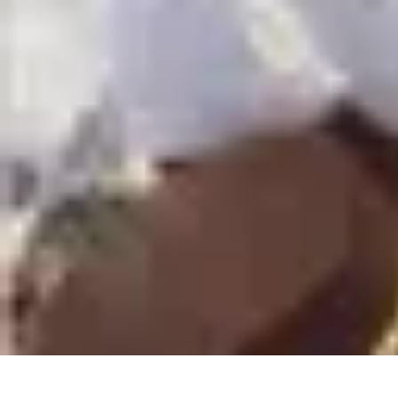
Déguisements Frayeurs
Idées de Déguisements
DIY et Astuces
DIY et astuces
Inspiration
Idées
Déguisements Frayeurs