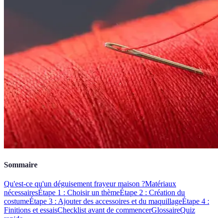
Sommaire
Qu'est-ce qu'un déguisement frayeur maison ?
Matériaux
nécessaires
Étape 1 : Choisir un thème
Étape 2 : Création du
costume
Étape 3 : Ajouter des accessoires et du maquillage
Étape 4 :
Finitions et essais
Checklist avant de commencer
Glossaire
Quiz