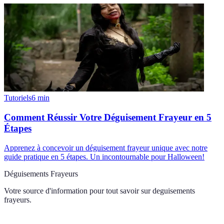
Tutoriels
6
min
Comment Réussir Votre Déguisement Frayeur en 5
Étapes
Apprenez à concevoir un déguisement frayeur unique avec notre
guide pratique en 5 étapes. Un incontournable pour Halloween!
Déguisements Frayeurs
Votre source d'information pour tout savoir sur
deguisements
frayeurs
.