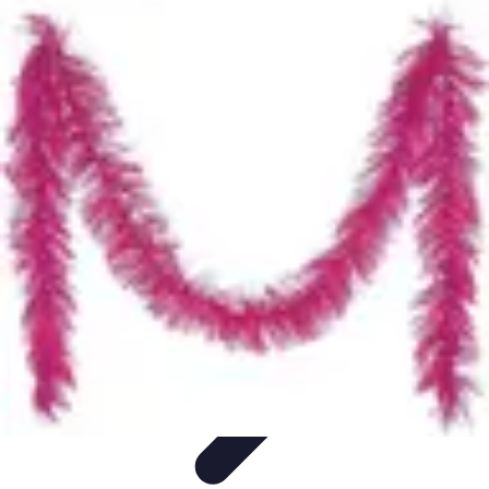
Déguisements Frayeurs
Idées de Déguisements
DIY et Astuces
DIY et
astuces
Inspiration
Idées de déguisements
Déguisements Frayeurs