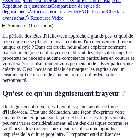
Assemblage du costume
Étape 5 : Peinture et finition
Étape 6 :
Répétition et ajustements
Comparaison de styles de
déguisements
Astuces et erreurs à éviter
FAQ
Glossaire
Checklist
avant achat
📺 Ressource Vidéo
Sommaire
(
15
sections
)
La période des fêtes d'Halloween approche à grands pas, et quoi de
mieux que de se plonger dans la création d'un déguisement frayeur
unique et stylé ? Dans cet article, nous allons explorer comment
réaliser un déguisement frayeur en utilisant des objets de récup. Ce
processus ne nécessite aucune compétence particulière en couture et
vous fera économiser tout en vous permettant de laisser parler votre
créativité. C'est l'occasion idéale de marquer les esprits avec un
costume qui ne ressemble à aucun autre et qui reflète votre
personnalité.
Qu'est-ce qu'un déguisement frayeur ?
Un déguisement frayeur est bien plus qu'un simple costume
d'Halloween. C'est une déclaration, une façon d'exprimer votre
créativité tout en jouant sur la peur et l'effroi. Ces déguisements
peuvent varier considérablement, allant des classiques comme les
fantômes et les sorcières, aux créatures plus contemporaines
inspirées de la culture populaire. L'important est d'utiliser des