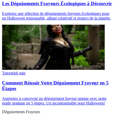
Les Déguisements Frayeurs Écologiques à Découvrir
Explorez une sélection de déguisements frayeurs écologiques pour
un Halloween responsable, alliant créativité et respect de la planète.
Tutoriels
6
min
Comment Réussir Votre Déguisement Frayeur en 5
Étapes
Apprenez à concevoir un déguisement frayeur unique avec notre
guide pratique en 5 étapes. Un incontournable pour Halloween!
Déguisements Frayeurs