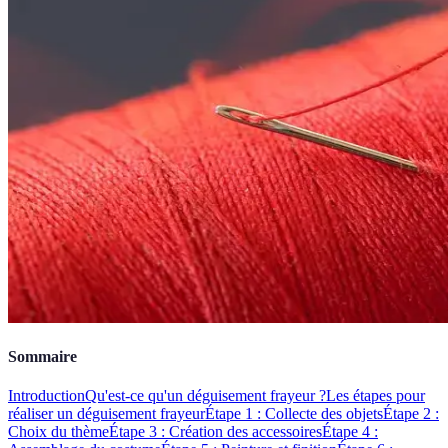
Sommaire
Introduction
Qu'est-ce qu'un déguisement frayeur ?
Les étapes pour
réaliser un déguisement frayeur
Étape 1 : Collecte des objets
Étape 2 :
Choix du thème
Étape 3 : Création des accessoires
Étape 4 :