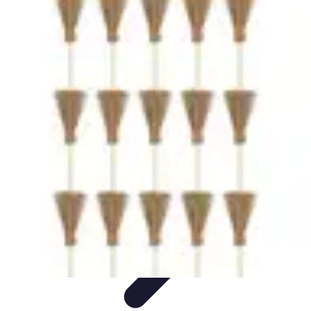
Déguisements Frayeurs
Idées de Déguisements
DIY et Astuces
DIY et
astuces
Inspiration
Idées de déguisements
Déguisements Frayeurs