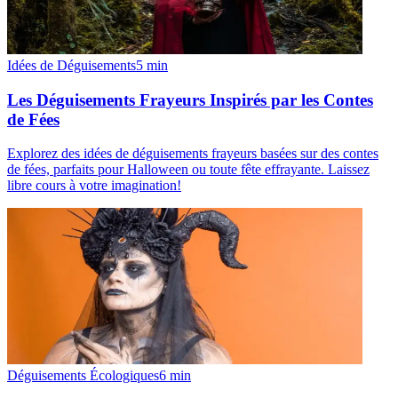
Idées de Déguisements
5
min
Les Déguisements Frayeurs Inspirés par les Contes
de Fées
Explorez des idées de déguisements frayeurs basées sur des contes
de fées, parfaits pour Halloween ou toute fête effrayante. Laissez
libre cours à votre imagination!
Déguisements Écologiques
6
min