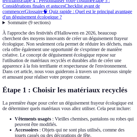
terrifiants
Étape 4 : Personnaliser votre costume
Étape 5 :
Considérations finales et astuces
Checklist avant de
commencer
Glossaire
🧠 Quiz rapide : Quel est le principal avantage
d'un déguisement écologique ?
Sommaire
(
9
sections
)
À l'approche des festivités d'Halloween en 2026, beaucoup
cherchent des moyens innovants de créer un déguisement frayeur
écologique. Non seulement cela permet de réduire les déchets, mais
cela offre également une opportunité de s'exprimer de manière
créative. Le concept de déguisement écologique repose sur
l'utilisation de matériaux recyclés et durables afin de créer une
apparence à la fois terrifiante et respectueuse de l'environnement.
Dans cet article, nous vous guiderons à travers un processus simple
et amusant pour réaliser votre propre costume.
Étape 1 : Choisir les matériaux recyclés
La première étape pour créer un déguisement frayeur écologique est
de déterminer quels matériaux vous allez utiliser. Cela peut inclure:
Vêtements usagés
: Vieilles chemises, pantalons ou robes qui
peuvent être modifiés.
Accessoires
: Objets qui ne sont plus utilisés, comme des
jouets cassés ou des décorations de fête.