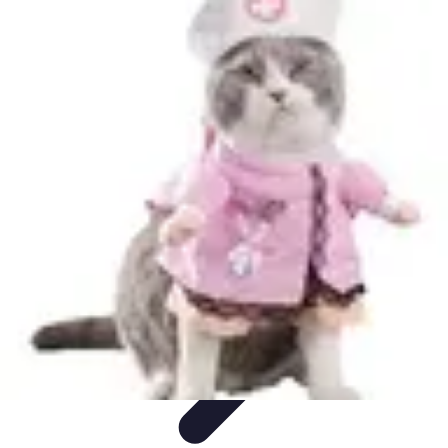
Déguisements Frayeurs
Idées de Déguisements
DIY et Astuces
DIY et
astuces
Inspiration
Idées de déguisements
Déguisements Frayeurs