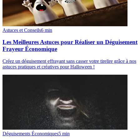
Astuces et Conseils
6
min
Les Meilleures Astuces pour Réaliser un Déguisement
Frayeur Économique
Créez un déguisement effrayant sans casser votre tirelire grâce à nos
astuces pratiques et créatives pour Halloween !
Déguisements Économiques
5
min