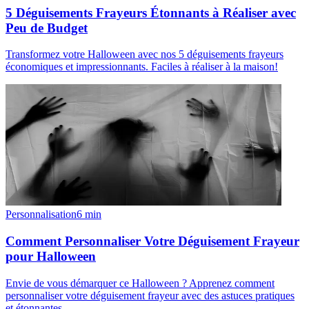
5 Déguisements Frayeurs Étonnants à Réaliser avec
Peu de Budget
Transformez votre Halloween avec nos 5 déguisements frayeurs
économiques et impressionnants. Faciles à réaliser à la maison!
Personnalisation
6
min
Comment Personnaliser Votre Déguisement Frayeur
pour Halloween
Envie de vous démarquer ce Halloween ? Apprenez comment
personnaliser votre déguisement frayeur avec des astuces pratiques
et étonnantes.