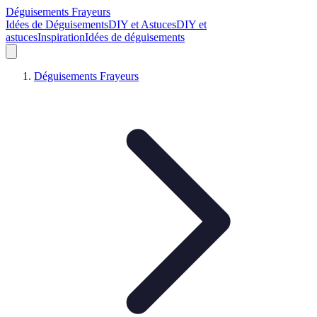
Déguisements Frayeurs
Idées de Déguisements
DIY et Astuces
DIY et
astuces
Inspiration
Idées de déguisements
Déguisements Frayeurs