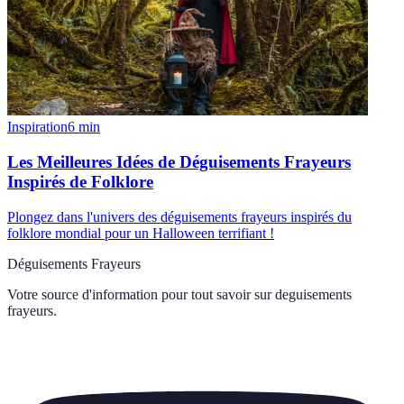
Inspiration
6
min
Les Meilleures Idées de Déguisements Frayeurs
Inspirés de Folklore
Plongez dans l'univers des déguisements frayeurs inspirés du
folklore mondial pour un Halloween terrifiant !
Déguisements Frayeurs
Votre source d'information pour tout savoir sur
deguisements
frayeurs
.