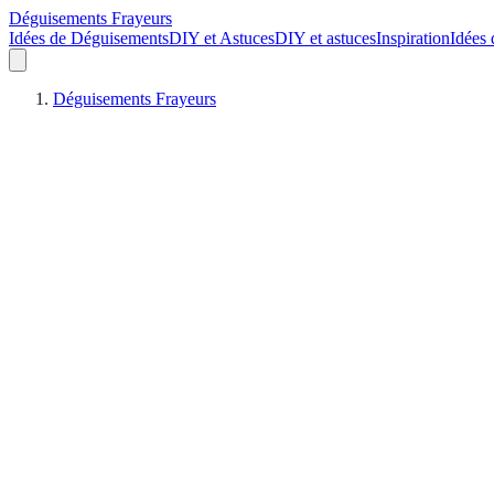
Déguisements Frayeurs
Idées de Déguisements
DIY et Astuces
DIY et astuces
Inspiration
Idées
Déguisements Frayeurs