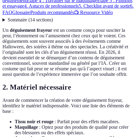
déguisement
Étape 4 : Travailler sur le maquillage
Étape 5 : Finitions
et essayage
4. Astuces de professionnels
5. Checklist avant de sortir
6.
FAQ
Glossaire
Produits recommandés
📺 Ressource Vidéo
Sommaire
(
14
sections
)
Un
déguisement frayeur
est un costume conçu pour susciter la
peur, l’étonnement ou l’amusement chez ceux qui le voient. Ces
déguisements sont souvent associés à des événements comme
Halloween, des soirées à thème ou des spectacles. La créativité et
l’originalité sont les clés d’un déguisement réussi. En 2026, il
devient essentiel de se démarquer d’un contenu de déguisement
conventionnel, souvent standardisé ou généré par l’IA. Créer un
costume qui fait peur ne se résume pas qu'à l’aspect visuel ; il est
aussi question de l’expérience immersive que l’on souhaite offrir.
2. Matériel nécessaire
Avant de commencer la création de votre déguisement frayeur,
identifiez le matériel indispensable. Voici une liste des éléments de
base :
Tissu noir et rouge
: Parfait pour des effets macabres.
Maquillage
: Optez pour des produits de qualité pour créer
des blessures ou des effets spéciaux.