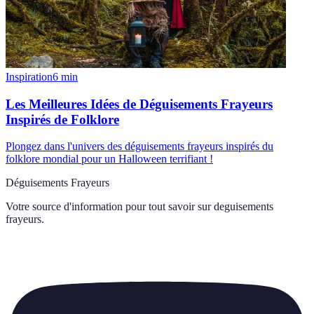
Inspiration
6
min
Les Meilleures Idées de Déguisements Frayeurs
Inspirés de Folklore
Plongez dans l'univers des déguisements frayeurs inspirés du
folklore mondial pour un Halloween terrifiant !
Déguisements Frayeurs
Votre source d'information pour tout savoir sur
deguisements
frayeurs
.