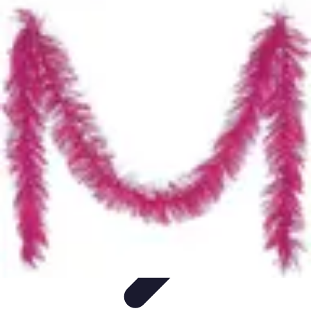
Déguisements Frayeurs
Idées de Déguisements
DIY et Astuces
DIY et
astuces
Inspiration
Idées de déguisements
Déguisements Frayeurs