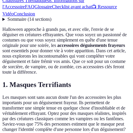
Chaussures Thématiques
8. Informations sur
l'Accessoire
FAQ
Glossaire
Checklist avant achat
📺 Ressource
Vidéo
Conclusion
Sommaire
(
14
sections
)
Halloween approche à grands pas, et avec elle, l'envie de se
déguiser en créatures effrayantes. Que vous soyez un passionné de
costumes ou que vous soyez simplement en quête d'une tenue
originale pour une soirée, les
accessoires déguisements frayeurs
sont essentiels pour donner vie à votre apparition. Dans cet article,
nous explorons les incontournables qui vont compléter votre
déguisement et faire frémir vos amis. Que ce soit pour un costume
de sorcière, de vampire, ou de zombie, ces accessoires clés feront
toute la différence.
1. Masques Terrifiants
Les masques sont sans aucun doute l'un des accessoires les plus
importants pour un déguisement frayeur. Ils permettent de
transformer une simple tenue en quelque chose d'inoubliable et de
véritablement effrayant. Optez pour des masques réalistes, inspirés
par des créatures classiques comme les vampires ou les fantômes.
Saviez-vous que 75% des personnes estiment que le masque peut
changer l'identité complète d'une personne lors d'un déguisement?