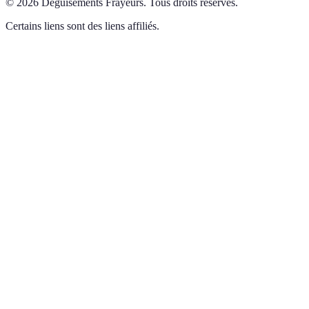
©
2026
Déguisements Frayeurs
.
Tous droits réservés.
Certains liens sont des liens affiliés.