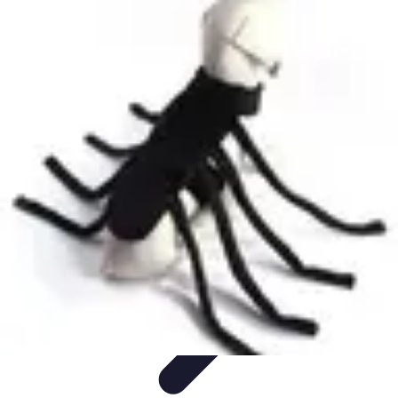
Déguisements Frayeurs
Idées de Déguisements
DIY et Astuces
DIY et
astuces
Inspiration
Idées de déguisements
Déguisements Frayeurs