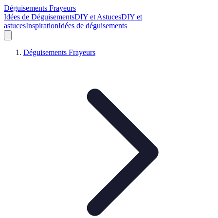
Déguisements Frayeurs
Idées de Déguisements
DIY et Astuces
DIY et
astuces
Inspiration
Idées de déguisements
Déguisements Frayeurs