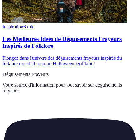
Inspiration
6
min
Les Meilleures Idées de Déguisements Frayeurs
Inspirés de Folklore
Plongez dans l'univers des déguisements frayeurs inspirés du
folklore mondial pour un Halloween terrifiant !
Déguisements Frayeurs
Votre source d'information pour tout savoir sur
deguisements
frayeurs
.