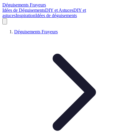
Déguisements Frayeurs
Idées de Déguisements
DIY et Astuces
DIY et
astuces
Inspiration
Idées de déguisements
Déguisements Frayeurs