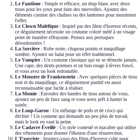
Le Fantôme
: Simple et efficace, un drap blanc avec deux
trous pour les yeux peut faire des merveilles. Ajoutez des
éléments comme des chaînes ou des lanternes pour maximiser
l'effet.
Le Clown Maléfique
: Inspiré par des films d'horreur récents,
ce déguisement nécessite un costume coloré mélé à un visage
peint de manière effrayante. Pensez aux perruques
désordonnées !
La Sorcière
: Robe noire, chapeau pointu et maquillage
sombre. Ajoutez un balai pour un effet traditionnel.
Le Vampire
: Un costume classique qui ne se démode jamais.
Une cape, des dents pointues et un bon rouge à lèvres foncé,
et vous avez un look redoutable.
Le Monstre de Frankenstein
: Avec quelques pièces de tissu
noir et du maquillage, ce déguisement punitif est aussi
reconnaissable que facile à réaliser.
La Momie
: Enroulez des bandes de tissu autour de vous,
ajoutez un peu de faux sang et vous serez prêt à hanter la
soirée.
Le Loup-Garou
: Un mélange de poils et de crocs qui
déchire ! Un costume qui demande un peu plus de travail,
mais le look en vaut la peine.
Le Cadavre Éveillé
: Un style contesté et macabre qui utilise
des vêtements pour donner l'illusion d'une résurrection.
L'Exorciste
: Inspirez-vous des films d'horreur culte pour