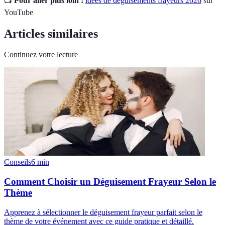
📺
Pour aller plus loin :
idées de déguisements frayeurs 2026
sur
YouTube
Articles similaires
Continuez votre lecture
Conseils
6
min
Comment Choisir un Déguisement Frayeur Selon le
Thème
Apprenez à sélectionner le déguisement frayeur parfait selon le
thème de votre événement avec ce guide pratique et détaillé.