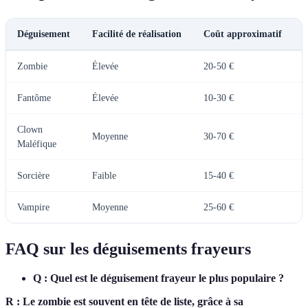
Déguisement
Facilité de réalisation
Coût approximatif
O
Zombie
Élevée
20-50 €
Fantôme
Élevée
10-30 €
F
Clown
Moyenne
30-70 €
Maléfique
Sorcière
Faible
15-40 €
Vampire
Moyenne
25-60 €
FAQ sur les déguisements frayeurs
Q : Quel est le déguisement frayeur le plus populaire ?
R : Le zombie est souvent en tête de liste, grâce à sa