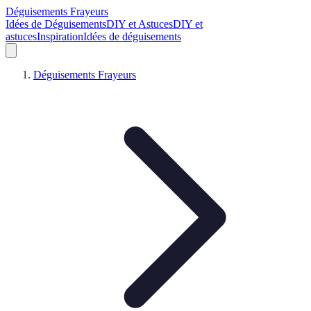
Déguisements Frayeurs
Idées de Déguisements
DIY et Astuces
DIY et
astuces
Inspiration
Idées de déguisements
Déguisements Frayeurs