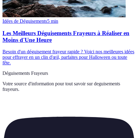
Idées de Déguisements
5
min
Les Meilleurs Déguisements Frayeurs à Réaliser en
Moins d'Une Heure
Besoin d'un déguisement frayeur rapide ? Voici nos meilleures idées
pour effrayer en un clin d'œil, parfaites pour Halloween ou toute
fête.
Déguisements Frayeurs
Votre source d'information pour tout savoir sur
deguisements
frayeurs
.