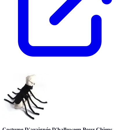
Costume D'araignée D'halloween Pour Chiens,