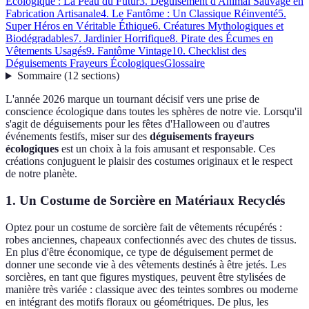
Écologique : La Peau du Futur
3. Déguisement d'Animal Sauvage en
Fabrication Artisanale
4. Le Fantôme : Un Classique Réinventé
5.
Super Héros en Véritable Éthique
6. Créatures Mythologiques et
Biodégradables
7. Jardinier Horrifique
8. Pirate des Écumes en
Vêtements Usagés
9. Fantôme Vintage
10. Checklist des
Déguisements Frayeurs Écologiques
Glossaire
Sommaire
(
12
sections
)
L'année 2026 marque un tournant décisif vers une prise de
conscience écologique dans toutes les sphères de notre vie. Lorsqu'il
s'agit de déguisements pour les fêtes d'Halloween ou d'autres
événements festifs, miser sur des
déguisements frayeurs
écologiques
est un choix à la fois amusant et responsable. Ces
créations conjuguent le plaisir des costumes originaux et le respect
de notre planète.
1. Un Costume de Sorcière en Matériaux Recyclés
Optez pour un costume de sorcière fait de vêtements récupérés :
robes anciennes, chapeaux confectionnés avec des chutes de tissus.
En plus d'être économique, ce type de déguisement permet de
donner une seconde vie à des vêtements destinés à être jetés. Les
sorcières, en tant que figures mystiques, peuvent être stylisées de
manière très variée : classique avec des teintes sombres ou moderne
en intégrant des motifs floraux ou géométriques. De plus, les