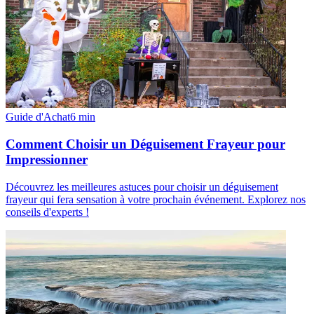
Guide d'Achat
6
min
Comment Choisir un Déguisement Frayeur pour
Impressionner
Découvrez les meilleures astuces pour choisir un déguisement
frayeur qui fera sensation à votre prochain événement. Explorez nos
conseils d'experts !