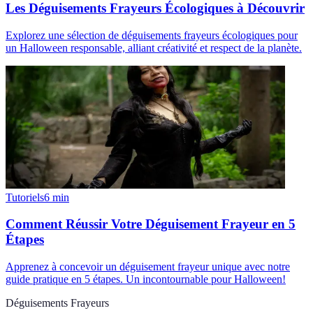
Les Déguisements Frayeurs Écologiques à Découvrir
Explorez une sélection de déguisements frayeurs écologiques pour
un Halloween responsable, alliant créativité et respect de la planète.
Tutoriels
6
min
Comment Réussir Votre Déguisement Frayeur en 5
Étapes
Apprenez à concevoir un déguisement frayeur unique avec notre
guide pratique en 5 étapes. Un incontournable pour Halloween!
Déguisements Frayeurs