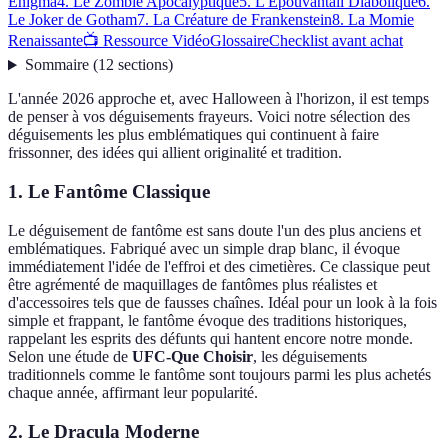
Énigma
4. Le Zombie Apocalyptique
5. L'Épouvantail Diabolique
6.
Le Joker de Gotham
7. La Créature de Frankenstein
8. La Momie
Renaissante
📺 Ressource Vidéo
Glossaire
Checklist avant achat
Sommaire
(
12
sections
)
L'année 2026 approche et, avec Halloween à l'horizon, il est temps
de penser à vos déguisements frayeurs. Voici notre sélection des
déguisements les plus emblématiques qui continuent à faire
frissonner, des idées qui allient originalité et tradition.
1. Le Fantôme Classique
Le déguisement de fantôme est sans doute l'un des plus anciens et
emblématiques. Fabriqué avec un simple drap blanc, il évoque
immédiatement l'idée de l'effroi et des cimetières. Ce classique peut
être agrémenté de maquillages de fantômes plus réalistes et
d'accessoires tels que de fausses chaînes. Idéal pour un look à la fois
simple et frappant, le fantôme évoque des traditions historiques,
rappelant les esprits des défunts qui hantent encore notre monde.
Selon une étude de
UFC-Que Choisir
, les déguisements
traditionnels comme le fantôme sont toujours parmi les plus achetés
chaque année, affirmant leur popularité.
2. Le Dracula Moderne