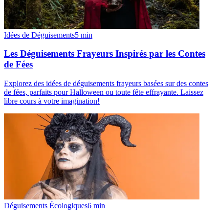
Idées de Déguisements
5
min
Les Déguisements Frayeurs Inspirés par les Contes
de Fées
Explorez des idées de déguisements frayeurs basées sur des contes
de fées, parfaits pour Halloween ou toute fête effrayante. Laissez
libre cours à votre imagination!
Déguisements Écologiques
6
min