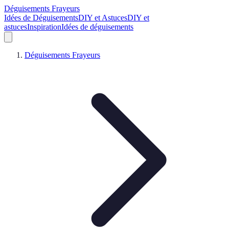
Déguisements Frayeurs
Idées de Déguisements
DIY et Astuces
DIY et
astuces
Inspiration
Idées de déguisements
Déguisements Frayeurs