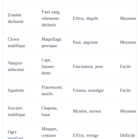
Faux sang,
Zombie
vêtements
Effroi, dégoût
Moyenne
décharné
déchirés
Clown
Maquillage,
Peur, angoisse
Moyenne
maléfique
perruque
Cape,
Vampire
fausses
Fascination, peur
Facile
séducteur
dents
Fluorescent,
Squelette
Frisson, nostalgie
Facile
motifs
Sorcière
Chapeau,
Mystère, terreur
Moyenne
maléfique
balai
Masques,
Ogre
costume
Effroi, vertige
Difficile
terrifiant