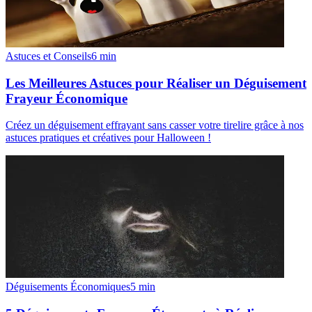
Astuces et Conseils
6
min
Les Meilleures Astuces pour Réaliser un Déguisement
Frayeur Économique
Créez un déguisement effrayant sans casser votre tirelire grâce à nos
astuces pratiques et créatives pour Halloween !
Déguisements Économiques
5
min