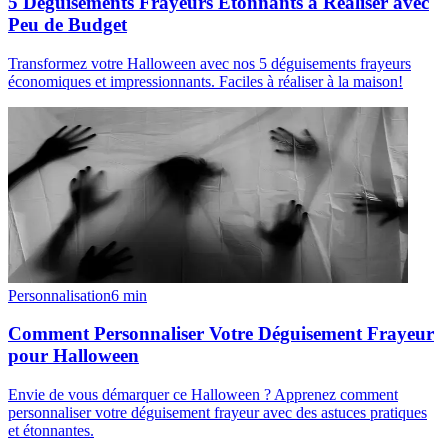
5 Déguisements Frayeurs Étonnants à Réaliser avec
Peu de Budget
Transformez votre Halloween avec nos 5 déguisements frayeurs
économiques et impressionnants. Faciles à réaliser à la maison!
Personnalisation
6
min
Comment Personnaliser Votre Déguisement Frayeur
pour Halloween
Envie de vous démarquer ce Halloween ? Apprenez comment
personnaliser votre déguisement frayeur avec des astuces pratiques
et étonnantes.