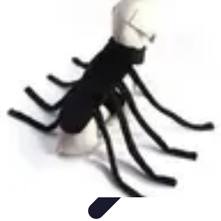
Déguisements Frayeurs
Idées de Déguisements
DIY et Astuces
DIY et
astuces
Inspiration
Idées de déguisements
Déguisements Frayeurs