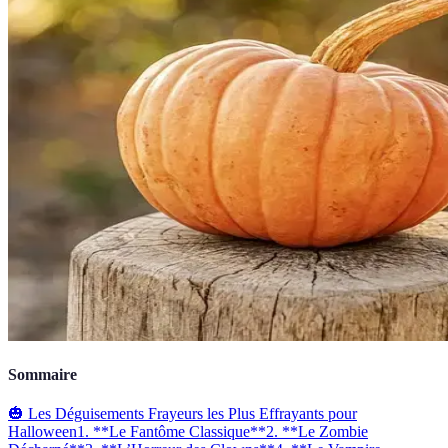
Sommaire
🎃 Les Déguisements Frayeurs les Plus Effrayants pour
Halloween
1. **Le Fantôme Classique**
2. **Le Zombie