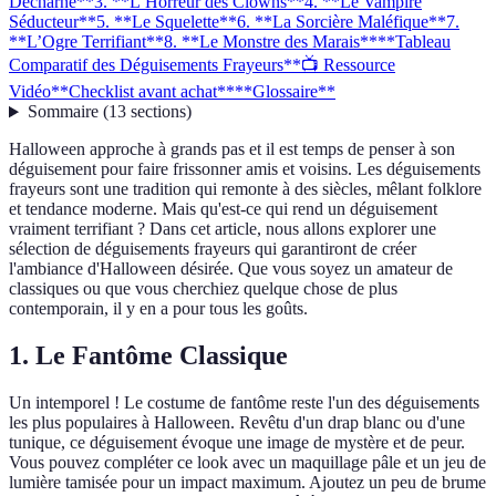
Décharné**
3. **L’Horreur des Clowns**
4. **Le Vampire
Séducteur**
5. **Le Squelette**
6. **La Sorcière Maléfique**
7.
**L’Ogre Terrifiant**
8. **Le Monstre des Marais**
**Tableau
Comparatif des Déguisements Frayeurs**
📺 Ressource
Vidéo
**Checklist avant achat**
**Glossaire**
Sommaire
(
13
sections
)
Halloween approche à grands pas et il est temps de penser à son
déguisement pour faire frissonner amis et voisins. Les déguisements
frayeurs sont une tradition qui remonte à des siècles, mêlant folklore
et tendance moderne. Mais qu'est-ce qui rend un déguisement
vraiment terrifiant ? Dans cet article, nous allons explorer une
sélection de déguisements frayeurs qui garantiront de créer
l'ambiance d'Halloween désirée. Que vous soyez un amateur de
classiques ou que vous cherchiez quelque chose de plus
contemporain, il y en a pour tous les goûts.
1.
Le Fantôme Classique
Un intemporel ! Le costume de fantôme reste l'un des déguisements
les plus populaires à Halloween. Revêtu d'un drap blanc ou d'une
tunique, ce déguisement évoque une image de mystère et de peur.
Vous pouvez compléter ce look avec un maquillage pâle et un jeu de
lumière tamisée pour un impact maximum. Ajoutez un peu de brume