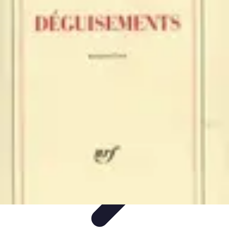
Déguisements Frayeurs
Idées de Déguisements
DIY et Astuces
DIY et
astuces
Inspiration
Idées de déguisements
Déguisements Frayeurs