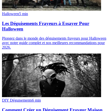
Halloween
5
min
Les Déguisements Frayeurs à Essayer Pour
Halloween
Plongez dans le monde des déguisements frayeurs pour Halloween
avec notre guide complet et nos meilleures recommandations pour
2026.
DIY Déguisements
6
min
Comment Créer un Déguisement Frayeur Maison