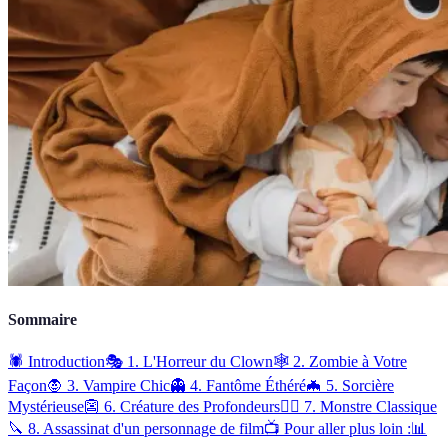
Sommaire
🕷️ Introduction
🎭 1. L'Horreur du Clown
🕸️ 2. Zombie à Votre
Façon
🧛 3. Vampire Chic
👻 4. Fantôme Éthéré
🦇 5. Sorcière
Mystérieuse
👺 6. Créature des Profondeurs
🧟‍♂️ 7. Monstre Classique
🔪 8. Assassinat d'un personnage de film
📺 Pour aller plus loin :
📊