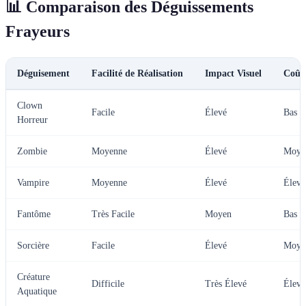
📊 Comparaison des Déguissements
Frayeurs
Déguisement
Facilité de Réalisation
Impact Visuel
Coût
Clown
Facile
Élevé
Bas
Horreur
Zombie
Moyenne
Élevé
Moye
Vampire
Moyenne
Élevé
Élevé
Fantôme
Très Facile
Moyen
Bas
Sorcière
Facile
Élevé
Moye
Créature
Difficile
Très Élevé
Élevé
Aquatique