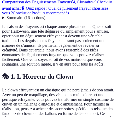
Comparaison des Déguissements Frayeurs
🔍 Glossaire
✅ Checklist
avant achat
🧠 Quiz rapide : Quel déguisement frayeur choisissez-
vous ?
Conclusion
Produits recommandés
Sommaire
(
16
sections
)
La saison des frayeurs est chaque année plus attendue. Que ce soit
pour Halloween, une fête déguisée ou simplement pour s'amuser,
opter pour un déguisement effrayant est devenu une véritable
tradition. Les déguisements frayeurs ne sont pas seulement une
manière de s’amuser, ils permettent également de révéler sa
créativité. Dans cet article, nous avons rassemblé des idées
étonnantes de déguisements frayeurs que vous pouvez réaliser
facilement. Que vous soyez adroit de vos mains ou que vous
souhaitiez une solution rapide, il y en aura pour tous les goûts !
🎭 1. L'Horreur du Clown
Le clown effrayant est un classique qui ne perd jamais de son attrait.
Avec un peu de maquillage, des vêtements multicolores et une
perruque effrayante, vous pouvez transformer un simple costume de
clown en un mélange d'angoisse et d'amusement. Pour faciliter la
réalisation, pensez à acheter des accessoires spécifiques tels que des
faux nez de clown ou des ballons en forme de tête de mort. Ce