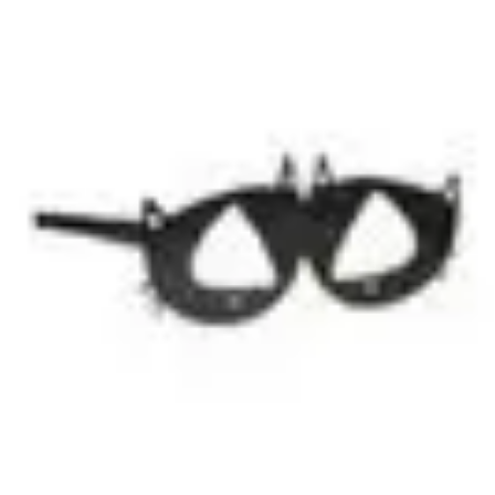
Déguisements Frayeurs
Idées de Déguisements
DIY et Astuces
DIY et astuces
Inspiration
Idées
Déguisements Frayeurs