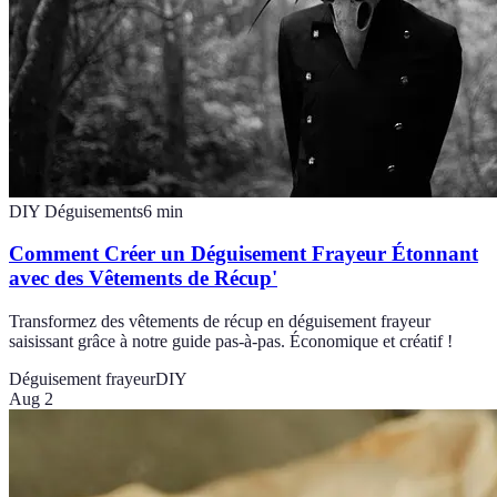
DIY Déguisements
6
min
Comment Créer un Déguisement Frayeur Étonnant
avec des Vêtements de Récup'
Transformez des vêtements de récup en déguisement frayeur
saisissant grâce à notre guide pas-à-pas. Économique et créatif !
Déguisement frayeur
DIY
Aug 2