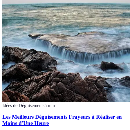
Idées de Déguisements
5
min
Les Meilleurs Déguisements Frayeurs à Réaliser en
Moins d'Une Heure