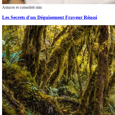
Astuces et conseils
6
min
Les Secrets d'un Déguisement Frayeur Réussi