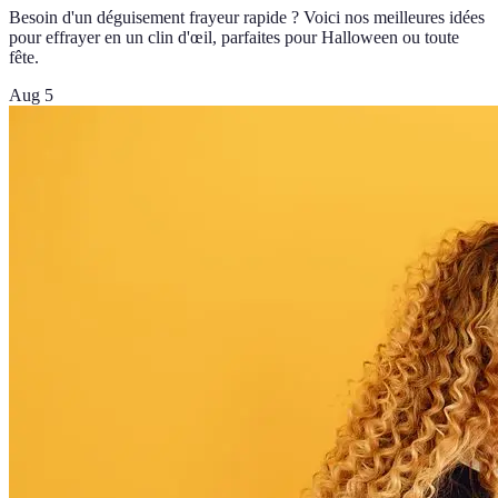
Besoin d'un déguisement frayeur rapide ? Voici nos meilleures idées
pour effrayer en un clin d'œil, parfaites pour Halloween ou toute
fête.
Aug 5